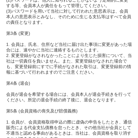
(2)パスワードは、他人に知られることがないよう定期的に変更
する等、会員本人が責任をもって管理してください。
(3)パスワードを用いて当社に対して行われた意思表示は、会員
本人の意思表示とみなし、そのために生じる支払等はすべて会員
の責任となります。
第3条 (変更)
1. 会員は、氏名、住所など当社に届け出た事項に変更があった場
合には、速やかに当社に連絡するものとします。
2. 変更登録がなされなかったことにより生じた損害について、当
社は一切責任を負いません。また、変更登録がなされた場合で
も、変更登録前にすでに手続がなされた取引は、変更登録前の情
報に基づいて行われますのでご注意ください。
第4条 (退会)
会員が退会を希望する場合には、会員本人が退会手続きを行って
ください。所定の退会手続の終了後に、退会となります。
第5条 (会員資格の喪失及び賠償義務)
1. 会員が、会員資格取得申込の際に虚偽の申告をしたとき、通信
販売による代金支払債務を怠ったとき、その他当社が会員として
不適当と認める事由があるときは、当社は、会員資格を取り消す