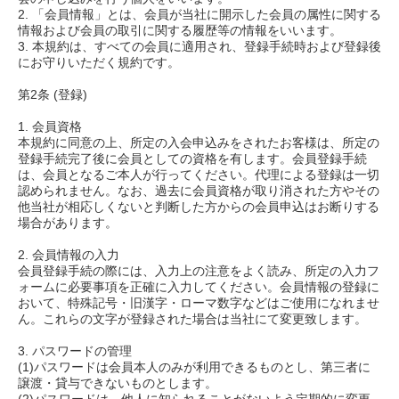
2. 「会員情報」とは、会員が当社に開示した会員の属性に関する
情報および会員の取引に関する履歴等の情報をいいます。
3. 本規約は、すべての会員に適用され、登録手続時および登録後
にお守りいただく規約です。
第2条 (登録)
1. 会員資格
本規約に同意の上、所定の入会申込みをされたお客様は、所定の
登録手続完了後に会員としての資格を有します。会員登録手続
は、会員となるご本人が行ってください。代理による登録は一切
認められません。なお、過去に会員資格が取り消された方やその
他当社が相応しくないと判断した方からの会員申込はお断りする
場合があります。
2. 会員情報の入力
会員登録手続の際には、入力上の注意をよく読み、所定の入力フ
ォームに必要事項を正確に入力してください。会員情報の登録に
おいて、特殊記号・旧漢字・ローマ数字などはご使用になれませ
ん。これらの文字が登録された場合は当社にて変更致します。
3. パスワードの管理
(1)パスワードは会員本人のみが利用できるものとし、第三者に
譲渡・貸与できないものとします。