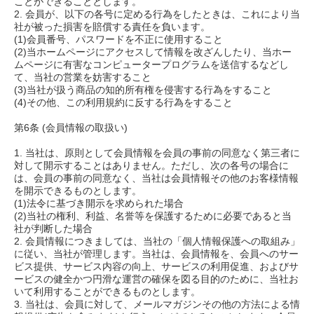
ことができることとします。
2. 会員が、以下の各号に定める行為をしたときは、これにより当
社が被った損害を賠償する責任を負います。
(1)会員番号、パスワードを不正に使用すること
(2)当ホームページにアクセスして情報を改ざんしたり、当ホー
ムページに有害なコンピュータープログラムを送信するなどし
て、当社の営業を妨害すること
(3)当社が扱う商品の知的所有権を侵害する行為をすること
(4)その他、この利用規約に反する行為をすること
第6条 (会員情報の取扱い)
1. 当社は、原則として会員情報を会員の事前の同意なく第三者に
対して開示することはありません。ただし、次の各号の場合に
は、会員の事前の同意なく、当社は会員情報その他のお客様情報
を開示できるものとします。
(1)法令に基づき開示を求められた場合
(2)当社の権利、利益、名誉等を保護するために必要であると当
社が判断した場合
2. 会員情報につきましては、当社の「個人情報保護への取組み」
に従い、当社が管理します。当社は、会員情報を、会員へのサー
ビス提供、サービス内容の向上、サービスの利用促進、およびサ
ービスの健全かつ円滑な運営の確保を図る目的のために、当社お
いて利用することができるものとします。
3. 当社は、会員に対して、メールマガジンその他の方法による情