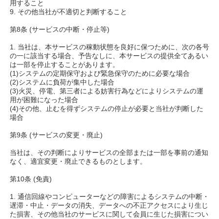
用すること
9. その他当社が不適切と判断すること
第8条 (サービスの中断・停止等)
1. 当社は、本サービスの稼動状態を良好に保つために、次の各号
の一に該当する場合、予告なしに、本サービスの提供全てあるい
は一部を停止することがあります。
(1)システムの定期保守および緊急保守のために必要な場合
(2)システムに負荷が集中した場合
(3)火災、停電、第三者による妨害行為などによりシステムの運
用が困難になった場合
(4)その他、止むを得ずシステムの停止が必要と当社が判断した
場合
第9条 (サービスの変更・廃止)
当社は、その判断によりサービスの全部または一部を事前の通知
なく、適宜変更・廃止できるものとします。
第10条 (免責)
1. 通信回線やコンピューターなどの障害によるシステムの中断・
遅滞・中止・データの消失、データへの不正アクセスにより生じ
た損害、その他当社のサービスに関して会員に生じた損害につい