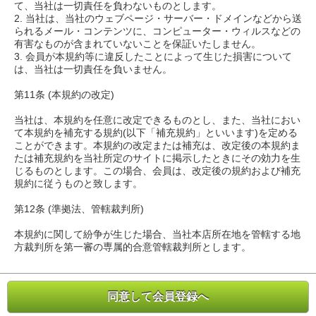
て、当社は一切責任を負わないものとします。
2. 当社は、当社のウェブページ・サーバー・ドメインなどから送
られるメール・コンテンツに、コンピューター・ウィルスなどの
有害なものが含まれていないことを保証いたしません。
3. 会員が本規約等に違反したことによって生じた損害について
は、当社は一切責任を負いません。
第11条 (本規約の改定)
当社は、本規約を任意に改定できるものとし、また、当社におい
て本規約を補充する規約(以下「補充規約」といいます)を定める
ことができます。本規約の改定または補充は、改定後の本規約ま
たは補充規約を当社所定のサイトに掲示したときにその効力を生
じるものとします。この場合、会員は、改定後の規約および補充
規約に従うものと致します。
第12条 (準拠法、管轄裁判所)
本規約に関して紛争が生じた場合、当社本店所在地を管轄する地
方裁判所を第一審の専属的合意管轄裁判所とします。
同意して会員登録へ