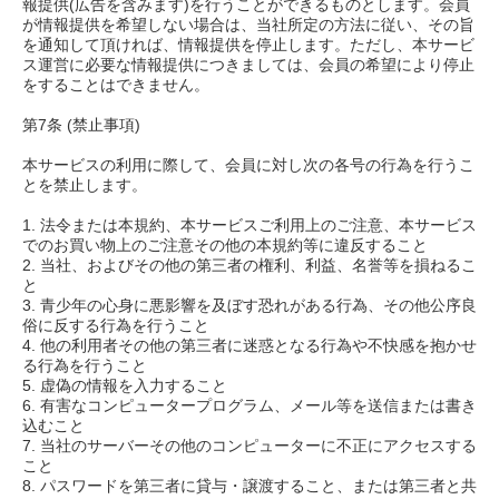
報提供(広告を含みます)を行うことができるものとします。会員
が情報提供を希望しない場合は、当社所定の方法に従い、その旨
を通知して頂ければ、情報提供を停止します。ただし、本サービ
ス運営に必要な情報提供につきましては、会員の希望により停止
をすることはできません。
第7条 (禁止事項)
本サービスの利用に際して、会員に対し次の各号の行為を行うこ
とを禁止します。
1. 法令または本規約、本サービスご利用上のご注意、本サービス
でのお買い物上のご注意その他の本規約等に違反すること
2. 当社、およびその他の第三者の権利、利益、名誉等を損ねるこ
と
3. 青少年の心身に悪影響を及ぼす恐れがある行為、その他公序良
俗に反する行為を行うこと
4. 他の利用者その他の第三者に迷惑となる行為や不快感を抱かせ
る行為を行うこと
5. 虚偽の情報を入力すること
6. 有害なコンピュータープログラム、メール等を送信または書き
込むこと
7. 当社のサーバーその他のコンピューターに不正にアクセスする
こと
8. パスワードを第三者に貸与・譲渡すること、または第三者と共