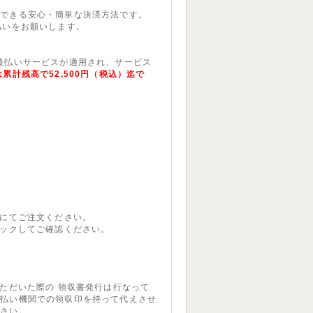
いできる安心・簡単な決済方法です。
払いをお願いします。
P後払いサービスが適用され、サービス
累計残高で52,500円（税込）迄で
話にてご注文ください。
リックしてご確認ください。
いただいた際の 領収書発行は行なって
支払い機関での領収印を持って代えさせ
ださい。