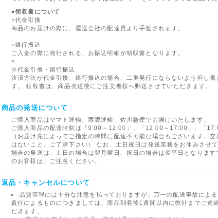
●領収書について
○代金引換
商品のお届けの際に、運送会社の配達員より手渡されます。
○銀行振込
ご入金の際に発行される、お振込明細が領収書となります。
>
※代金引換・銀行振込
決済方法が代金引換、銀行振込の場合、二重発行にならないよう但し書
す。 領収書は、商品発送後にご注文者様へ郵送させていただきます。
商品の発送について
ご購入商品はヤマト運輸、西濃運輸、佐川急便でお届けいたします。
ご購入商品の配達時刻は「9:00～12:00」、「12:00～17:00」、「1
（お届け先によってご指定の時間に配達不可能な場合もございます。交
はないこと、ご了承下さい） なお、土日祝日は発送業務をお休みさせ
場合の発送は、土日の場合は翌月曜日、祝日の場合は翌平日となります
のお客様は、ご注意ください。
返品・キャンセルについて
品質管理には十分な注意を払っておりますが、万一の配送事故による
責任によるものにつきましては、商品到着後1週間以内に弊社までご連
だきます。