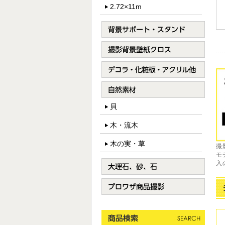
2.72×11m
貝
木・流木
木の実・草
撮
モ
入