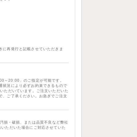
きに再発行と記載させていただきま
7:00～20:00」のご指定が可能です。
通状況により必ずお約束できるもので
ていただいています。ご注文いただいた
で、ご了承ください。お急ぎでご注文
汚損・破損、または品質不良など弊社
絡いただいた場合にご対応させていた