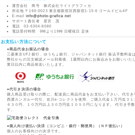
運営会社 商号 株式会社ライトグラフィカ
所在地 〒160-0023 東京都新宿区西新宿1-15-6 ゴールドビル4F
E-mail
info@photo-grafica.net
サポート責任者 星宮 茂
電話 03-6304-8080
電話受付時間 9時より19時 日曜祝日 定休
お支払い方法について
●商品代金お振込の場合
三菱東京UFJ 銀行、ゆうちょ銀行、ジャパンネット銀行 振込手数料
弊社からの注文確認メール到着後、1週間以内にお振込みをお願いいた
業日以内に商品発送いたします。
●代引き決済の場合
購入商品受け取りの際に、配達員に商品代金をお支払い下さい。代引き
西濃カンガルー代引、佐川e-コレクトを使用、ご購入代金１万円迄３
６３０円、１０万円以上３０万円迄１０５０円になります。 代引き手
す。
●個人向け後払い決済（コンビニ・銀行・郵便局）（ＮＰ後払い）
個人のお客様向けの決済です。