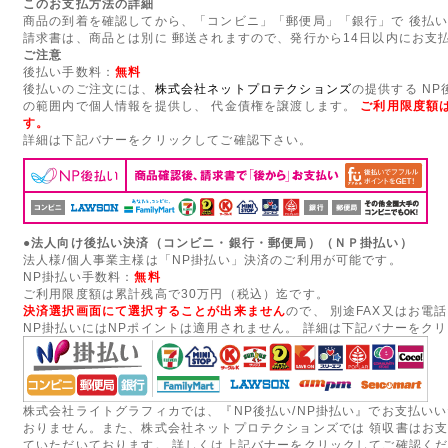
このお支払方法の詳細
商品の到着を確認してから、「コンビニ」「郵便局」「銀行」で 後払
請求書は、商品とは別に 郵送されますので、発行から14日以内にお支
ご注意
後払い手数料：
無料
後払いのご注文には、
株式会社ネットプロテクションズ
の提供する N
の範囲内で個人情報を提供し、 代金債権を譲渡します。
ご利用限度額は
す。
詳細は下記バナーをクリックしてご確認下さい。
●法人向け後払い決済（コンビニ・銀行・郵便局）（ＮＰ掛払い）
法人様/個人事業主様は「NP掛払い」決済のご利用が可能です。
NP掛払い手数料：
無料
ご利用限度額は累計残高で30万円（税込）迄です。
決済選択画面にて選択することが出来ません
ので、 別途FAX又はお電
NP掛払いにはNPポイントは適用されません。 詳細は下記バナーをク
株式会社ライトグラフィカでは、『NP後払い/NP掛払い』でお支払い
おりません。また、株式会社ネットプロテクションズでは 領収書はお
ていただいております。 詳しくは上記バナーをクリックしてご確認く