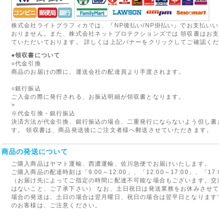
株式会社ライトグラフィカでは、『NP後払い/NP掛払い』でお支払い
おりません。また、株式会社ネットプロテクションズでは 領収書はお
ていただいております。 詳しくは上記バナーをクリックしてご確認く
●領収書について
○代金引換
商品のお届けの際に、運送会社の配達員より手渡されます。
○銀行振込
ご入金の際に発行される、お振込明細が領収書となります。
>
※代金引換・銀行振込
決済方法が代金引換、銀行振込の場合、二重発行にならないよう但し書
す。 領収書は、商品発送後にご注文者様へ郵送させていただきます。
商品の発送について
ご購入商品はヤマト運輸、西濃運輸、佐川急便でお届けいたします。
ご購入商品の配達時刻は「9:00～12:00」、「12:00～17:00」、「1
（お届け先によってご指定の時間に配達不可能な場合もございます。交
はないこと、ご了承下さい） なお、土日祝日は発送業務をお休みさせ
場合の発送は、土日の場合は翌月曜日、祝日の場合は翌平日となります
のお客様は、ご注意ください。