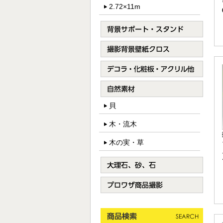
2.72×11m
貝
木・流木
木の実・草