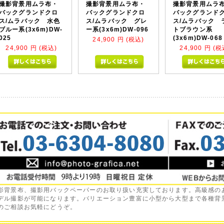
撮影背景用ムラ布・
撮影背景用ムラ布・
撮影背景用ムラ
バックグランドクロ
バックグランドクロ
バックグランド
ス/ムラバック 水色
ス/ムラバック グレ
ス/ムラバック 
ブルー系(3x6m)DW-
ー系(3x6m)DW-096
トブラウン系
025
(3x6m)DW-068
24,900
円 (税込)
24,900
円 (税込)
24,900
円 (税
影背景布、撮影用バックペーパーのお取り扱い充実しております。高級感の
デル撮影が可能になります。バリエーション豊富に小型から大型まで各種背
のご相談お気軽にどうぞ。