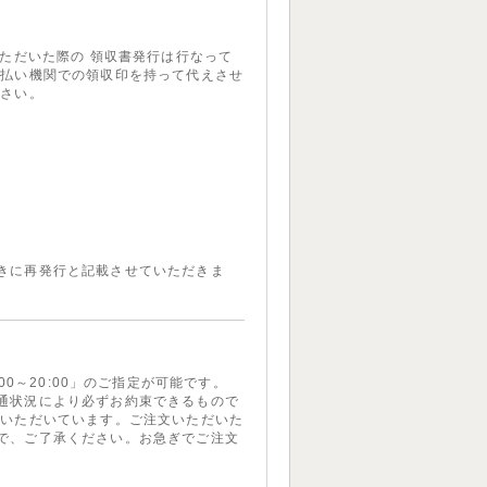
いただいた際の 領収書発行は行なって
支払い機関での領収印を持って代えさせ
ださい。
きに再発行と記載させていただきま
7:00～20:00」のご指定が可能です。
通状況により必ずお約束できるもので
ていただいています。ご注文いただいた
で、ご了承ください。お急ぎでご注文