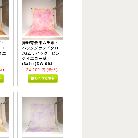
布・
撮影背景用ムラ布・
クロ
バックグランドクロ
イエ
ス/ムラバック ピン
クイエロー系
(3x6m)DW-063
込)
24,900
円 (税込)