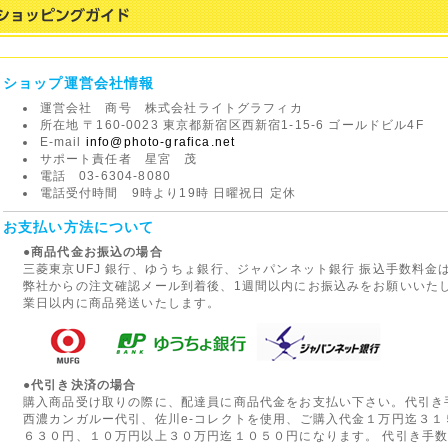
ショップ運営会社情報
運営会社 商号 株式会社ライトグラフィカ
所在地 〒160-0023 東京都新宿区西新宿1-15-6 ゴールドビル4F
E-mail
info@photo-grafica.net
サポート責任者 星宮 茂
電話 03-6304-8080
電話受付時間 9時より19時 日曜祝日 定休
お支払い方法について
●商品代金お振込の場合
三菱東京UFJ 銀行、ゆうちょ銀行、ジャパンネット銀行 振込手数料
弊社からの注文確認メール到着後、1週間以内にお振込みをお願いいた
業日以内に商品発送いたします。
●代引き決済の場合
購入商品受け取りの際に、配達員に商品代金をお支払い下さい。代引き
西濃カンガルー代引、佐川e-コレクトを使用、ご購入代金１万円迄３
６３０円、１０万円以上３０万円迄１０５０円になります。 代引き手