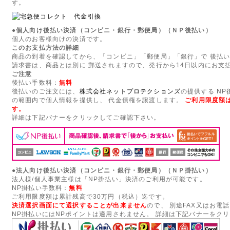
す。
●個人向け後払い決済（コンビニ・銀行・郵便局）（ＮＰ後払い）
個人のお客様向けの決済です。
このお支払方法の詳細
商品の到着を確認してから、「コンビニ」「郵便局」「銀行」で 後払
請求書は、商品とは別に 郵送されますので、発行から14日以内にお支
ご注意
後払い手数料：
無料
後払いのご注文には、
株式会社ネットプロテクションズ
の提供する N
の範囲内で個人情報を提供し、 代金債権を譲渡します。
ご利用限度額は
す。
詳細は下記バナーをクリックしてご確認下さい。
●法人向け後払い決済（コンビニ・銀行・郵便局）（ＮＰ掛払い）
法人様/個人事業主様は「NP掛払い」決済のご利用が可能です。
NP掛払い手数料：
無料
ご利用限度額は累計残高で30万円（税込）迄です。
決済選択画面にて選択することが出来ません
ので、 別途FAX又はお電
NP掛払いにはNPポイントは適用されません。 詳細は下記バナーをク