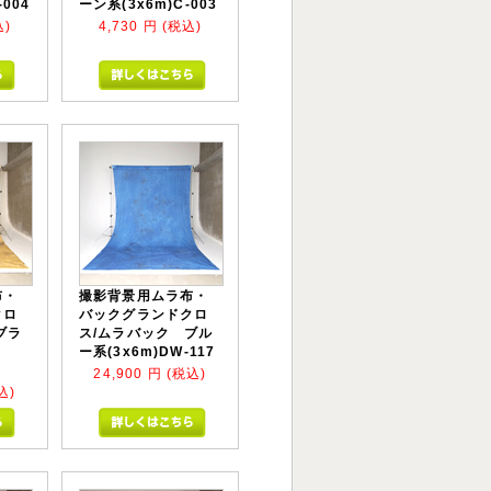
-004
ーン系(3x6m)C-003
込)
4,730
円 (税込)
布・
撮影背景用ムラ布・
クロ
バックグランドクロ
ブラ
ス/ムラバック ブル
ー系(3x6m)DW-117
24,900
円 (税込)
込)