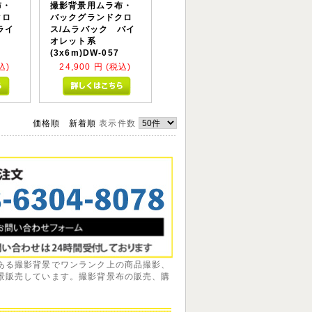
布・
撮影背景用ムラ布・
クロ
バックグランドクロ
ライ
ス/ムラバック バイ
オレット系
(3x6m)DW-057
込)
24,900
円 (税込)
価格順
新着順
表示件数
ある撮影背景でワンランク上の商品撮影、
景販売しています。撮影背景布の販売、購