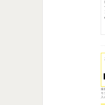
撮
モ
入