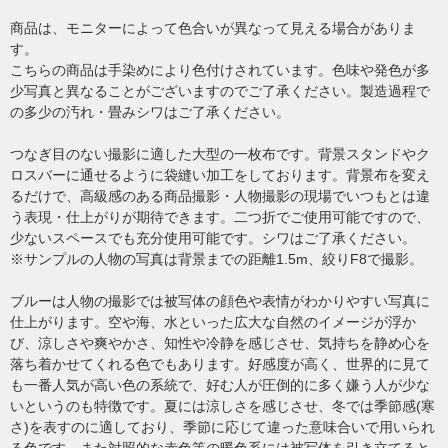
商品は、モニターによって色合いが異なって見える場合がありま
す。
こちらの商品は手染めにより色付けされています。色味や発色が多
少写真と異なることがございますのでご了承ください。製造過程で
の多少の汚れ・畳みシワはご了承ください。
つなぎ目のない撮影に適した大型の一枚布です。背景スタンドやク
ロスバーに通せるように袋縫い加工をしております。背景布を変え
るだけで、高級感のある商品撮影・人物撮影の現場でいつもとは違
う表現・仕上がりが期待できます。二つ折でご使用可能ですので、
少ないスペースでも充分使用可能です。シワはご了承ください。
※サンプルの人物の写真は背景までの距離1.5m、絞りF8で撮影。
ブルーは人物の撮影では被写体の顔色や表情がわかりやすい写真に
仕上がります。空や海、水といった広大な自然のイメージが浮か
び、涼しさや爽やかさ、知性や冷静を感じさせ、気持ちを静め心を
落ち着かせてくれる色でもあります。好感度が高く、世界的に見て
も一番人気が高い色の系統で、好む人が圧倒的に多く嫌う人が少な
いというのも特徴です。夏には涼しさを感じさせ、冬では季節感(寒
さ)を表すのに適しており、季節に応じて違った意味合いで用いられ