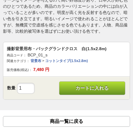
リーンなイメージを与えるので高い好感度があり、日本人が好む色
のひとつであるため、商品のカラーバリエーションの中には白が入
っていることが多いのです。明度が高く光を反射する色なので、暗
い色を引き立てます。明るいイメージで使われることがほとんどで
すが、無機質で空虚感を感じさせる色でもあります。人物、商品撮
影等、比較的被写体を選ばずにお使い頂ける色です。
撮影背景用布・バックグランドクロス 白(1.5x2.8m)
BCP_01_s
商品コード：
背景布
>
コットンタイプ(1.5x2.8m)
関連カテゴリ：
7,480
円
販売価格(税込)：
数量
カートに入れる
商品一覧に戻る