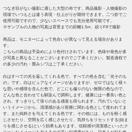
つなぎ目がない撮影に適した大型の布です。商品撮影・人物撮影の
現場でいつもとは違う表現・仕上がりが期待できます。二つ折でご
使用可能ですので、少ないスペースでも充分使用可能です。
※サンプルの人物の写真は背景までの距離1.5m、絞りF8で撮影
商品は、モニターによって色合いが異なって見える場合がありま
す。
こちらの商品は手染めにより色付けされています。色味や発色が多
少写真と異なることがございますのでご了承ください。製造過程で
の多少の汚れ・畳みシワはご了承ください。
白はすべての光を返してくれる色で、すべての色を含む「光そのも
の」です。白はピュアなイメージがありますが、ゼロではなく様々
な思いや感情を含んだ色で、どこにも偏りのない無限の色なので、
どんな色と合わせても馴染んで調和します。健康には一番良い色と
され、すっきりして張りのある感覚も得られます。汚れていないと
いうイメージから、清潔感があり医療に関わる色として使われてま
す。また純粋さを与えてくれる色です。その他には、ものを軽く感
じさせたり、空間を広く感じさせたり、気持ちをリセットする(始ま
りを感じさせる)という効果もあります。信頼感や清潔感といったク