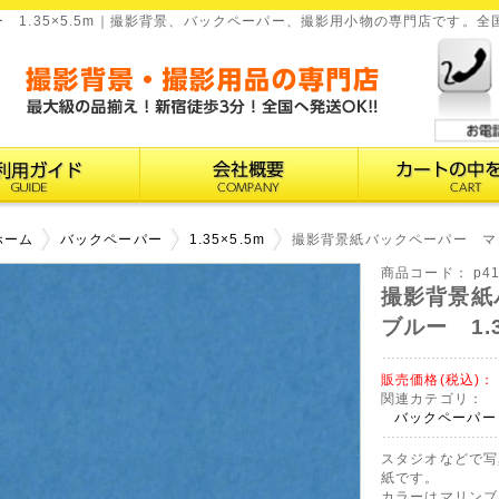
 1.35×5.5m｜撮影背景、バックペーパー、撮影用小物の専門店です。
ホーム
バックペーパー
1.35×5.5m
撮影背景紙バックペーパー マリン
商品コード：
p4
撮影背景紙
ブルー 1.3
販売価格(税込)：
関連カテゴリ：
バックペーパー
スタジオなどで写
紙です。
カラーはマリンブ