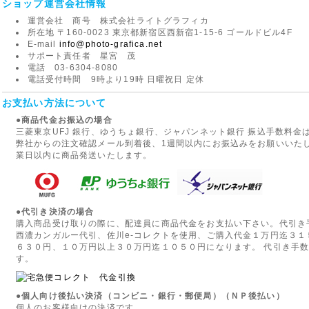
ショップ運営会社情報
運営会社 商号 株式会社ライトグラフィカ
所在地 〒160-0023 東京都新宿区西新宿1-15-6 ゴールドビル4F
E-mail
info@photo-grafica.net
サポート責任者 星宮 茂
電話 03-6304-8080
電話受付時間 9時より19時 日曜祝日 定休
お支払い方法について
●商品代金お振込の場合
三菱東京UFJ 銀行、ゆうちょ銀行、ジャパンネット銀行 振込手数料
弊社からの注文確認メール到着後、1週間以内にお振込みをお願いいた
業日以内に商品発送いたします。
●代引き決済の場合
購入商品受け取りの際に、配達員に商品代金をお支払い下さい。代引き
西濃カンガルー代引、佐川e-コレクトを使用、ご購入代金１万円迄３
６３０円、１０万円以上３０万円迄１０５０円になります。 代引き手
す。
●個人向け後払い決済（コンビニ・銀行・郵便局）（ＮＰ後払い）
個人のお客様向けの決済です。