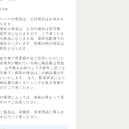
.5m
ーパーの発送は、土日祝日はお休みさ
ります。
場合の発送は、土日の場合は翌月曜
翌平日となりますので、ご了承くださ
の商品になります為、通常宅配便での
場合がございます。到着日時の指定は
対応となります。
金引換で背景紙のみご注文いただいた
送場所が離れている為に納品書は別送
。 お手数をお掛けして大変申し訳ござ
引換でご精算の場合はこの納品書の方
いいたします。 また、配送状況により
納品書の届くタイミングが多少前後す
のでご了承ください。
や環境によっては、色味が異なって見
すのでご注意ください。
ご返品は、未開封、未使用品に限らせ
すのでご了承ください。