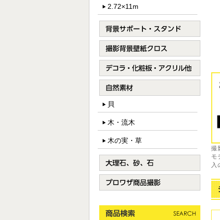
2.72×11m
貝
木・流木
木の実・草
撮
モ
入