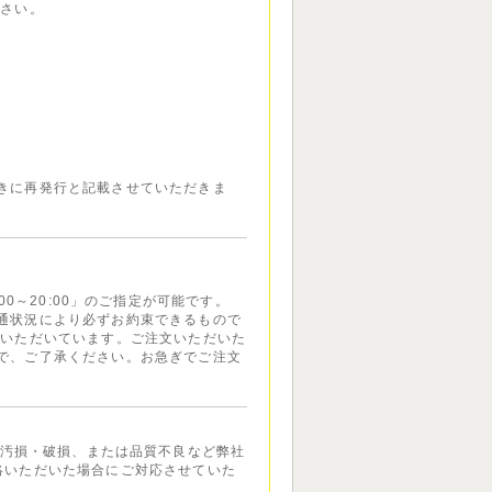
ださい。
きに再発行と記載させていただきま
7:00～20:00」のご指定が可能です。
通状況により必ずお約束できるもので
ていただいています。ご注文いただいた
で、ご了承ください。お急ぎでご注文
汚損・破損、または品質不良など弊社
絡いただいた場合にご対応させていた