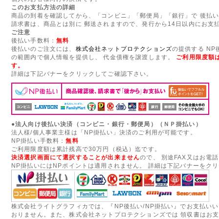
このお支払方法の詳細
商品の到着を確認してから、「コンビニ」「郵便局」「銀行」で 後払
請求書は、商品とは別に 郵送されますので、発行から14日以内にお支
ご注意
後払い手数料：
無料
後払いのご注文には、
株式会社ネットプロテクションズ
の提供する N
の範囲内で個人情報を提供し、 代金債権を譲渡します。
ご利用限度額は
す。
詳細は下記バナーをクリックしてご確認下さい。
●法人向け後払い決済（コンビニ・銀行・郵便局）（ＮＰ掛払い）
法人様/個人事業主様は「NP掛払い」決済のご利用が可能です。
NP掛払い手数料：
無料
ご利用限度額は累計残高で30万円（税込）迄です。
決済選択画面にて選択することが出来ません
ので、 別途FAX又はお電
NP掛払いにはNPポイントは適用されません。 詳細は下記バナーをク
株式会社ライトグラフィカでは、『NP後払い/NP掛払い』でお支払い
おりません。また、株式会社ネットプロテクションズでは 領収書はお