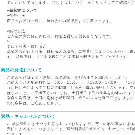
ていただいております。 詳しくは上記バナーをクリックしてご確認く
●領収書について
○代金引換
商品のお届けの際に、運送会社の配達員より手渡されます。
○銀行振込
ご入金の際に発行される、お振込明細が領収書となります。
>
※代金引換・銀行振込
決済方法が代金引換、銀行振込の場合、二重発行にならないよう但し書
す。 領収書は、商品発送後にご注文者様へ郵送させていただきます。
商品の発送について
ご購入商品はヤマト運輸、西濃運輸、佐川急便でお届けいたします。
ご購入商品の配達時刻は「9:00～12:00」、「12:00～17:00」、「1
（お届け先によってご指定の時間に配達不可能な場合もございます。交
はないこと、ご了承下さい） なお、土日祝日は発送業務をお休みさせ
場合の発送は、土日の場合は翌月曜日、祝日の場合は翌平日となります
のお客様は、ご注意ください。
返品・キャンセルについて
品質管理には十分な注意を払っておりますが、万一の配送事故による
責任によるものにつきましては、商品到着後1週間以内に弊社までご連
だきます。