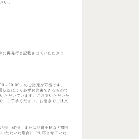
ださい。
きに再発行と記載させていただきま
7:00～20:00」のご指定が可能です。
通状況により必ずお約束できるもので
ていただいています。ご注文いただいた
で、ご了承ください。お急ぎでご注文
汚損・破損、または品質不良など弊社
絡いただいた場合にご対応させていた