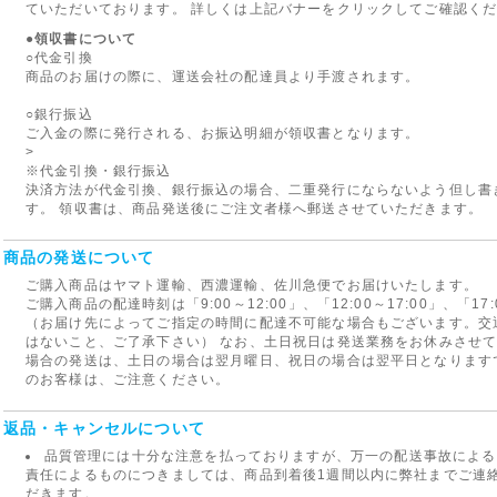
ていただいております。 詳しくは上記バナーをクリックしてご確認く
●領収書について
○代金引換
商品のお届けの際に、運送会社の配達員より手渡されます。
○銀行振込
ご入金の際に発行される、お振込明細が領収書となります。
>
※代金引換・銀行振込
決済方法が代金引換、銀行振込の場合、二重発行にならないよう但し書
す。 領収書は、商品発送後にご注文者様へ郵送させていただきます。
商品の発送について
ご購入商品はヤマト運輸、西濃運輸、佐川急便でお届けいたします。
ご購入商品の配達時刻は「9:00～12:00」、「12:00～17:00」、「1
（お届け先によってご指定の時間に配達不可能な場合もございます。交
はないこと、ご了承下さい） なお、土日祝日は発送業務をお休みさせ
場合の発送は、土日の場合は翌月曜日、祝日の場合は翌平日となります
のお客様は、ご注意ください。
返品・キャンセルについて
品質管理には十分な注意を払っておりますが、万一の配送事故による
責任によるものにつきましては、商品到着後1週間以内に弊社までご連
だきます。