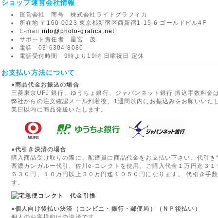
ショップ運営会社情報
運営会社 商号 株式会社ライトグラフィカ
所在地 〒160-0023 東京都新宿区西新宿1-15-6 ゴールドビル4F
E-mail
info@photo-grafica.net
サポート責任者 星宮 茂
電話 03-6304-8080
電話受付時間 9時より19時 日曜祝日 定休
お支払い方法について
●商品代金お振込の場合
三菱東京UFJ 銀行、ゆうちょ銀行、ジャパンネット銀行 振込手数料
弊社からの注文確認メール到着後、1週間以内にお振込みをお願いいた
業日以内に商品発送いたします。
●代引き決済の場合
購入商品受け取りの際に、配達員に商品代金をお支払い下さい。代引き
西濃カンガルー代引、佐川e-コレクトを使用、ご購入代金１万円迄３
６３０円、１０万円以上３０万円迄１０５０円になります。 代引き手
す。
●個人向け後払い決済（コンビニ・銀行・郵便局）（ＮＰ後払い）
個人のお客様向けの決済です。