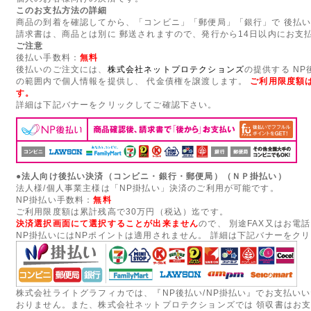
このお支払方法の詳細
商品の到着を確認してから、「コンビニ」「郵便局」「銀行」で 後払
請求書は、商品とは別に 郵送されますので、発行から14日以内にお支
ご注意
後払い手数料：
無料
後払いのご注文には、
株式会社ネットプロテクションズ
の提供する N
の範囲内で個人情報を提供し、 代金債権を譲渡します。
ご利用限度額は
す。
詳細は下記バナーをクリックしてご確認下さい。
●法人向け後払い決済（コンビニ・銀行・郵便局）（ＮＰ掛払い）
法人様/個人事業主様は「NP掛払い」決済のご利用が可能です。
NP掛払い手数料：
無料
ご利用限度額は累計残高で30万円（税込）迄です。
決済選択画面にて選択することが出来ません
ので、 別途FAX又はお電
NP掛払いにはNPポイントは適用されません。 詳細は下記バナーをク
株式会社ライトグラフィカでは、『NP後払い/NP掛払い』でお支払い
おりません。また、株式会社ネットプロテクションズでは 領収書はお