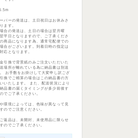
.5m
ーパーの発送は、土日祝日はお休みさ
ります。
場合の発送は、土日の場合は翌月曜
翌平日となりますので、ご了承くださ
の商品になります為、通常宅配便での
場合がございます。到着日時の指定は
対応となります。
金引換で背景紙のみご注文いただいた
送場所が離れている為に納品書は別送
。 お手数をお掛けして大変申し訳ござ
引換でご精算の場合はこの納品書の方
いいたします。 また、配送状況により
納品書の届くタイミングが多少前後す
のでご了承ください。
や環境によっては、色味が異なって見
すのでご注意ください。
ご返品は、未開封、未使用品に限らせ
すのでご了承ください。