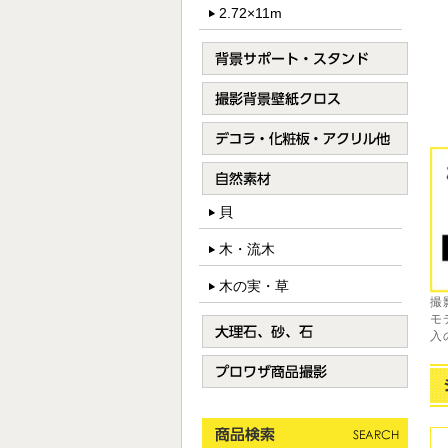
2.72×11m
貝
木・流木
木の実・草
撮
モ
入